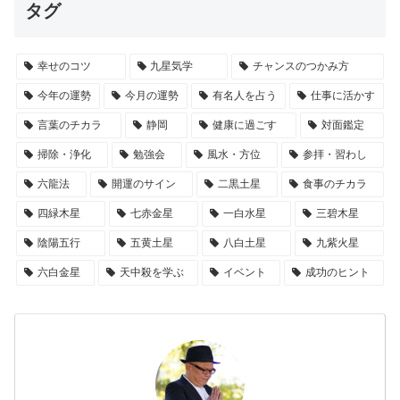
タグ
幸せのコツ
九星気学
チャンスのつかみ方
今年の運勢
今月の運勢
有名人を占う
仕事に活かす
言葉のチカラ
静岡
健康に過ごす
対面鑑定
掃除・浄化
勉強会
風水・方位
参拝・習わし
六龍法
開運のサイン
二黒土星
食事のチカラ
四緑木星
七赤金星
一白水星
三碧木星
陰陽五行
五黄土星
八白土星
九紫火星
六白金星
天中殺を学ぶ
イベント
成功のヒント