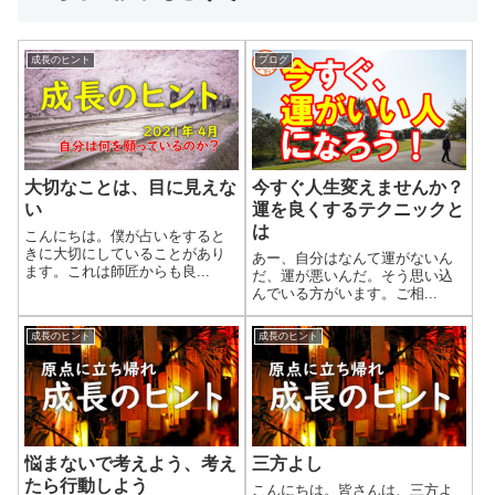
成長のヒント
ブログ
大切なことは、目に見えな
今すぐ人生変えませんか？
い
運を良くするテクニックと
は
こんにちは。僕が占いをすると
きに大切にしていることがあり
あー、自分はなんて運がないん
ます。これは師匠からも良...
だ、運が悪いんだ。そう思い込
んでいる方がいます。ご相...
成長のヒント
成長のヒント
悩まないで考えよう、考え
三方よし
たら行動しよう
こんにちは。皆さんは、三方よ