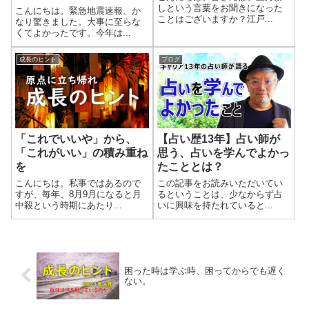
しという言葉をお聞きになった
こんにちは。緊急地震速報、か
ことはございますか？江戸...
なり驚きました。大事に至らな
くてよかったです。今年は...
成長のヒント
ブログ
「これでいいや」から、
【占い歴13年】占い師が
「これがいい」の積み重ね
思う、占いを学んでよかっ
を
たこととは？
こんにちは。私事ではあるので
この記事をお読みいただいてい
すが、毎年、8月9月になると月
るということは、少なからず占
中殺という時期にあたり...
いに興味を持たれていると...
困った時は学ぶ時、困ってからでも遅く
ない。