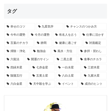
タグ
幸せのコツ
九星気学
チャンスのつかみ方
今年の運勢
今月の運勢
有名人を占う
仕事に活かす
言葉のチカラ
静岡
健康に過ごす
対面鑑定
掃除・浄化
勉強会
風水・方位
参拝・習わし
六龍法
開運のサイン
二黒土星
食事のチカラ
四緑木星
七赤金星
一白水星
三碧木星
陰陽五行
五黄土星
八白土星
九紫火星
六白金星
天中殺を学ぶ
イベント
成功のヒント