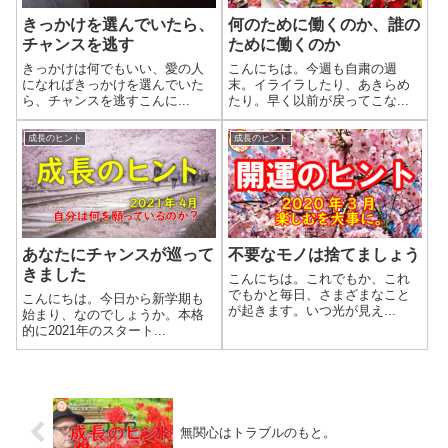
きっかけを選んでいたら、
何のために働くのか、誰の
チャンスを逃す
ために働くのか
きっかけは何でもいい、愛の人
こんにちは。今週も自粛の週
になればきっかけを選んでいた
末。イライラしたり、あきらめ
ら、チャンスを逃すこんに...
たり。早く以前が戻ってこな...
成長のヒント
成長のヒント
あなたにチャンスが巡って
不要なモノは捨てましょう
きました
こんにちは。これでもか、これ
でもかと毎日、さまざまなこと
こんにちは。今日から新学期も
が起きます。いつ光が見え...
始まり、なのでしょうか。本格
的に2021年のスタート...
無関心はトラブルのもと。