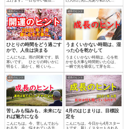
上げます。一日も早い復旧...
け入れた先に光あり私の人...
成長のヒント
成長のヒント
ひとりの時間をどう過ごす
うまくいかない時期は、湿
かで、人生は決まる
った心を乾かして
こんにちは。雨の関東です。肌
うまくいかない時期は、心を乾
寒いです。 ひとりの時いかに
かせる大事な時間乾いた心は、
明るく、温かく、軽くいら...
一瞬で光を吸収して芽を出...
成長のヒント
成長のヒント
苦しみも悩みも、未来にな
4月のはじまりは、目標設
れば魅力になる
定を
こんにちは。今、苦しんでおら
こんにちは。今日から4月スター
れる方。今、悩まれている方。
トです。新しくスタートされる