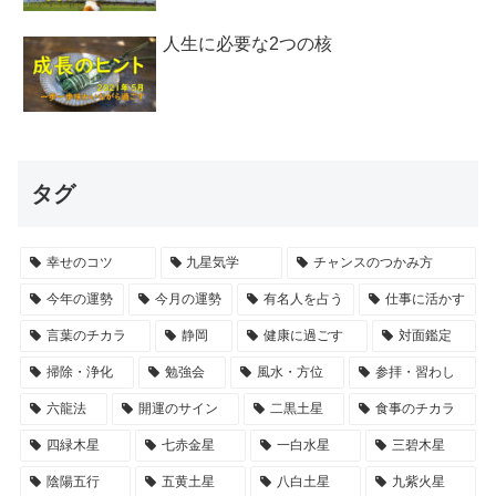
人生に必要な2つの核
タグ
幸せのコツ
九星気学
チャンスのつかみ方
今年の運勢
今月の運勢
有名人を占う
仕事に活かす
言葉のチカラ
静岡
健康に過ごす
対面鑑定
掃除・浄化
勉強会
風水・方位
参拝・習わし
六龍法
開運のサイン
二黒土星
食事のチカラ
四緑木星
七赤金星
一白水星
三碧木星
陰陽五行
五黄土星
八白土星
九紫火星