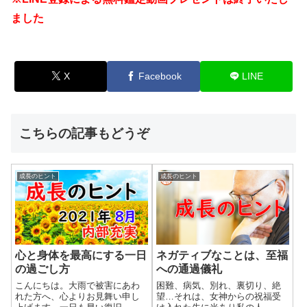
ました
X
Facebook
LINE
こちらの記事もどうぞ
成長のヒント
成長のヒント
心と身体を最高にする一日
ネガティブなことは、至福
の過ごし方
への通過儀礼
こんにちは。大雨で被害にあわ
困難、病気、別れ、裏切り、絶
れた方へ、心よりお見舞い申し
望…それは、女神からの祝福受