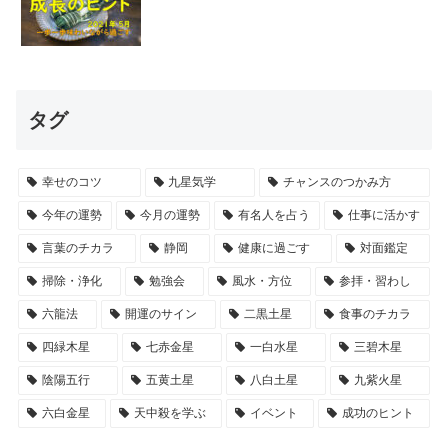
タグ
幸せのコツ
九星気学
チャンスのつかみ方
今年の運勢
今月の運勢
有名人を占う
仕事に活かす
言葉のチカラ
静岡
健康に過ごす
対面鑑定
掃除・浄化
勉強会
風水・方位
参拝・習わし
六龍法
開運のサイン
二黒土星
食事のチカラ
四緑木星
七赤金星
一白水星
三碧木星
陰陽五行
五黄土星
八白土星
九紫火星
六白金星
天中殺を学ぶ
イベント
成功のヒント