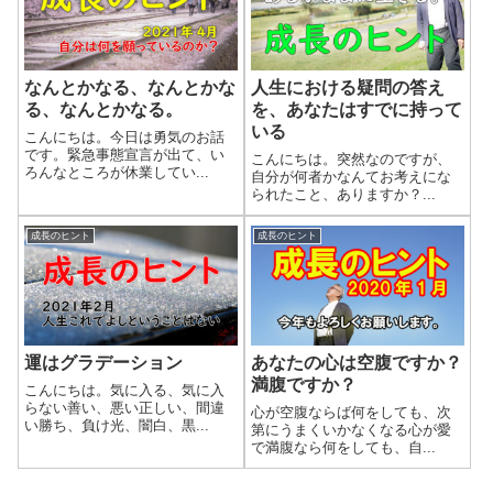
なんとかなる、なんとかな
人生における疑問の答え
る、なんとかなる。
を、あなたはすでに持って
いる
こんにちは。今日は勇気のお話
です。緊急事態宣言が出て、い
こんにちは。突然なのですが、
ろんなところが休業してい...
自分が何者かなんてお考えにな
られたこと、ありますか？...
成長のヒント
成長のヒント
運はグラデーション
あなたの心は空腹ですか？
満腹ですか？
こんにちは。気に入る、気に入
らない善い、悪い正しい、間違
心が空腹ならば何をしても、次
い勝ち、負け光、闇白、黒...
第にうまくいかなくなる心が愛
で満腹なら何をしても、自...