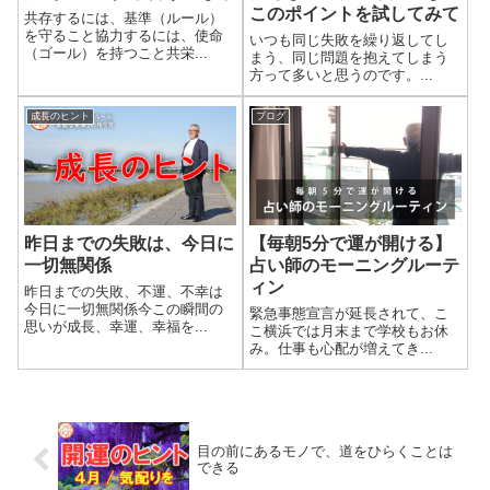
このポイントを試してみて
共存するには、基準（ルール）
を守ること協力するには、使命
いつも同じ失敗を繰り返してし
（ゴール）を持つこと共栄...
まう、同じ問題を抱えてしまう
方って多いと思うのです。...
成長のヒント
ブログ
昨日までの失敗は、今日に
【毎朝5分で運が開ける】
一切無関係
占い師のモーニングルーテ
ィン
昨日までの失敗、不運、不幸は
今日に一切無関係今この瞬間の
緊急事態宣言が延長されて、こ
思いが成長、幸運、幸福を...
こ横浜では月末まで学校もお休
み。仕事も心配が増えてき...
目の前にあるモノで、道をひらくことは
できる