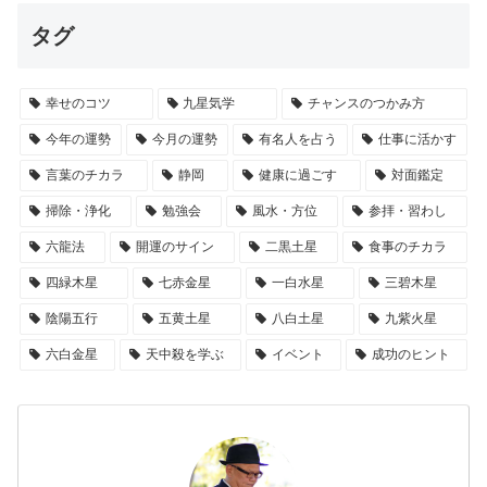
タグ
幸せのコツ
九星気学
チャンスのつかみ方
今年の運勢
今月の運勢
有名人を占う
仕事に活かす
言葉のチカラ
静岡
健康に過ごす
対面鑑定
掃除・浄化
勉強会
風水・方位
参拝・習わし
六龍法
開運のサイン
二黒土星
食事のチカラ
四緑木星
七赤金星
一白水星
三碧木星
陰陽五行
五黄土星
八白土星
九紫火星
六白金星
天中殺を学ぶ
イベント
成功のヒント