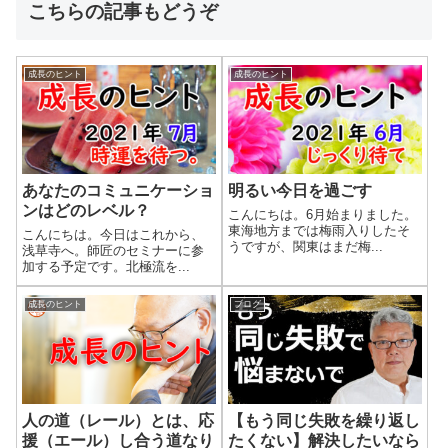
こちらの記事もどうぞ
成長のヒント
成長のヒント
あなたのコミュニケーショ
明るい今日を過ごす
ンはどのレベル？
こんにちは。6月始まりました。
東海地方までは梅雨入りしたそ
こんにちは。今日はこれから、
うですが、関東はまだ梅...
浅草寺へ。師匠のセミナーに参
加する予定です。北極流を...
成長のヒント
ブログ
人の道（レール）とは、応
【もう同じ失敗を繰り返し
援（エール）し合う道なり
たくない】解決したいなら