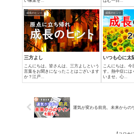
い稼業を...
ばむ一日...
成長のヒント
成長のヒント
三方よし
いつも心に太
こんにちは。皆さんは、三方よしという
こんにちは。今
言葉をお聞きになったことはございます
す。熱中症には
か？江戸...
いませ。心...
運気が変わる前兆、未来からの
【コロナ