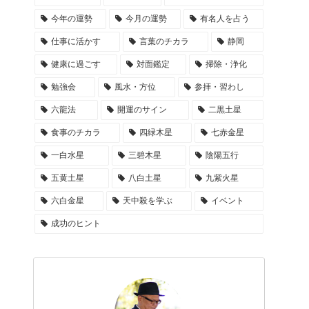
今年の運勢
今月の運勢
有名人を占う
仕事に活かす
言葉のチカラ
静岡
健康に過ごす
対面鑑定
掃除・浄化
勉強会
風水・方位
参拝・習わし
六龍法
開運のサイン
二黒土星
食事のチカラ
四緑木星
七赤金星
一白水星
三碧木星
陰陽五行
五黄土星
八白土星
九紫火星
六白金星
天中殺を学ぶ
イベント
成功のヒント