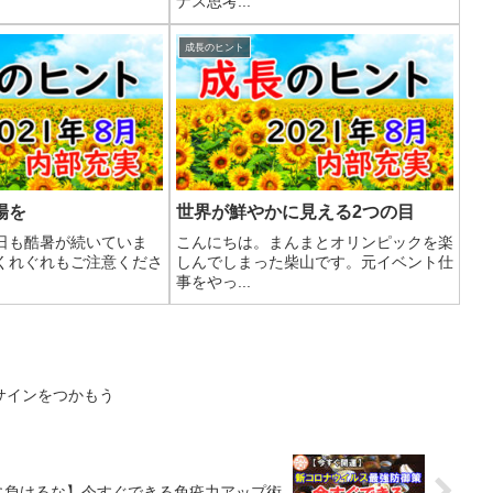
ナス思考...
成長のヒント
陽を
世界が鮮やかに見える2つの目
日も酷暑が続いていま
こんにちは。まんまとオリンピックを楽
くれぐれもご注意くださ
しんでしまった柴山です。元イベント仕
事をやっ...
サインをつかもう
に負けるな】今すぐできる免疫力アップ術