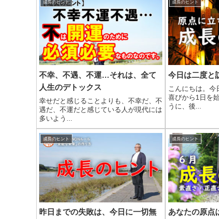
成長のヒント
成長のヒント
不幸、不遇、不運…それは、全て
今日は二度と
人生のデトックス
こんにちは。今
喜びから1日を
幸せだと感じることよりも、不幸だ、不
うに、後...
遇だ、不運だと感じている人が現代には
多いよう...
成長のヒント
成長のヒント
昨日までの失敗は、今日に一切無
あなたの原点