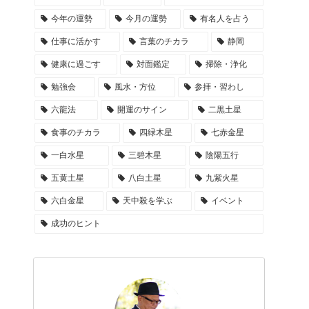
今年の運勢
今月の運勢
有名人を占う
仕事に活かす
言葉のチカラ
静岡
健康に過ごす
対面鑑定
掃除・浄化
勉強会
風水・方位
参拝・習わし
六龍法
開運のサイン
二黒土星
食事のチカラ
四緑木星
七赤金星
一白水星
三碧木星
陰陽五行
五黄土星
八白土星
九紫火星
六白金星
天中殺を学ぶ
イベント
成功のヒント