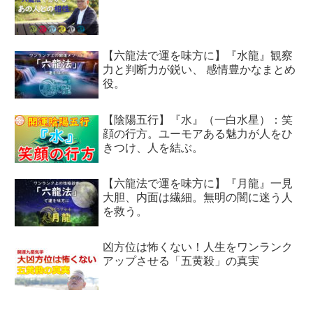
【六龍法で運を味方に】『水龍』観察
力と判断力が鋭い、 感情豊かなまとめ
役。
【陰陽五行】『水』（一白水星）：笑
顔の行方。ユーモアある魅力が人をひ
きつけ、人を結ぶ。
【六龍法で運を味方に】『月龍』一見
大胆、内面は繊細。無明の闇に迷う人
を救う。
凶方位は怖くない！人生をワンランク
アップさせる「五黄殺」の真実