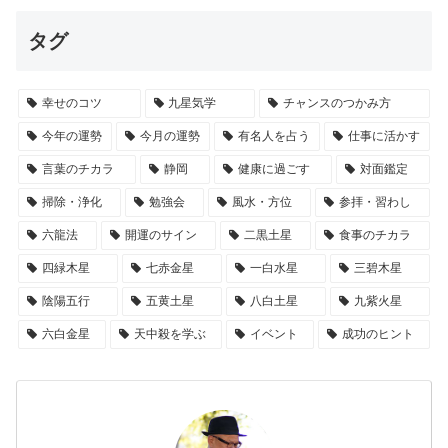
タグ
幸せのコツ
九星気学
チャンスのつかみ方
今年の運勢
今月の運勢
有名人を占う
仕事に活かす
言葉のチカラ
静岡
健康に過ごす
対面鑑定
掃除・浄化
勉強会
風水・方位
参拝・習わし
六龍法
開運のサイン
二黒土星
食事のチカラ
四緑木星
七赤金星
一白水星
三碧木星
陰陽五行
五黄土星
八白土星
九紫火星
六白金星
天中殺を学ぶ
イベント
成功のヒント