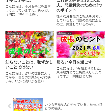
丁寧に丁寧に。
これさえ押さえれば大丈
夫、問題解決のための3つ
こんにちは。今月も半ばを過ぎ
のポイント
ようとしていますね。あっとい
う間に、2020年は終わ...
様々なお客様のご相談をお伺い
していると、問題の奥底にある
のは、共通しているのがわ...
成長のヒント
成長のヒント
知らないことは、恥ずかし
明るい今日を過ごす
いことではない
こんにちは。6月始まりました。
東海地方までは梅雨入りしたそ
こんにちは。占いの世界に入っ
うですが、関東はまだ梅...
てから、自分の知識がいかに狭
いか、いかに浅いかを思い...
いつも幸福な人がやっている、たったひ
とつの秘訣。