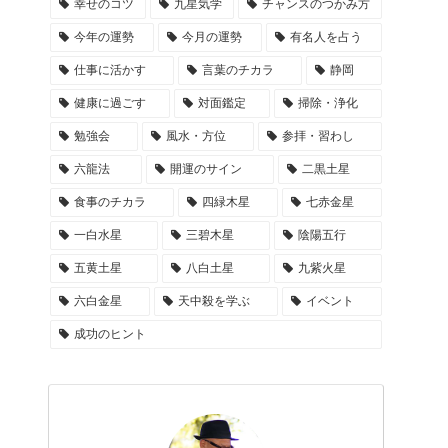
幸せのコツ
九星気学
チャンスのつかみ方
今年の運勢
今月の運勢
有名人を占う
仕事に活かす
言葉のチカラ
静岡
健康に過ごす
対面鑑定
掃除・浄化
勉強会
風水・方位
参拝・習わし
六龍法
開運のサイン
二黒土星
食事のチカラ
四緑木星
七赤金星
一白水星
三碧木星
陰陽五行
五黄土星
八白土星
九紫火星
六白金星
天中殺を学ぶ
イベント
成功のヒント