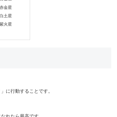
赤金星
白土星
紫火星
ィ」に行動することです。
になれたら最高です。