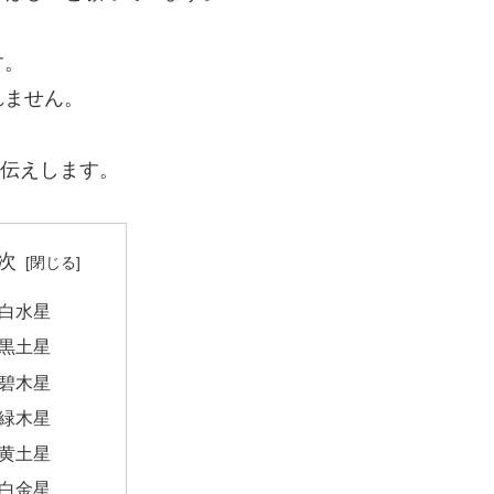
す。
れません。
お伝えします。
次
白水星
黒土星
碧木星
緑木星
黄土星
白金星