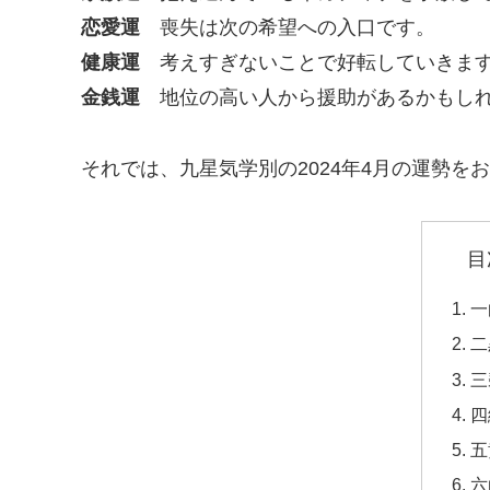
恋愛運
喪失は次の希望への入口です。
健康運
考えすぎないことで好転していきま
金銭運
地位の高い人から援助があるかもし
それでは、九星気学別の2024年4月の運勢を
目
一
二
三
四
五
六