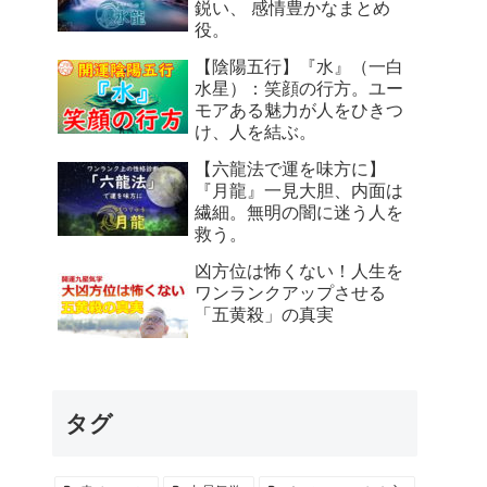
鋭い、 感情豊かなまとめ
役。
【陰陽五行】『水』（一白
水星）：笑顔の行方。ユー
モアある魅力が人をひきつ
け、人を結ぶ。
【六龍法で運を味方に】
『月龍』一見大胆、内面は
繊細。無明の闇に迷う人を
救う。
凶方位は怖くない！人生を
ワンランクアップさせる
「五黄殺」の真実
タグ