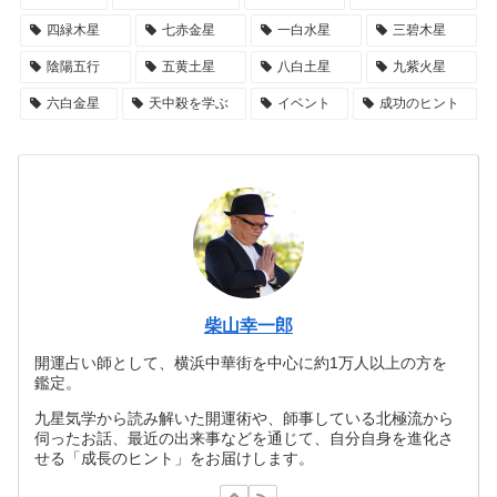
四緑木星
七赤金星
一白水星
三碧木星
陰陽五行
五黄土星
八白土星
九紫火星
六白金星
天中殺を学ぶ
イベント
成功のヒント
柴山幸一郎
開運占い師として、横浜中華街を中心に約1万人以上の方を
鑑定。
九星気学から読み解いた開運術や、師事している北極流から
伺ったお話、最近の出来事などを通じて、自分自身を進化さ
せる「成長のヒント」をお届けします。