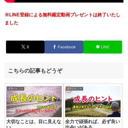
※LINE登録による無料鑑定動画プレゼントは終了いたし
ました
X
Facebook
LINE
こちらの記事もどうぞ
成長のヒント
成長のヒント
大切なことは、目に見えな
全力で頑張れば、必ず良い
い
出会いがある