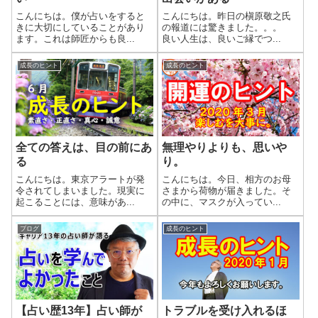
こんにちは。僕が占いをすると
こんにちは。昨日の槇原敬之氏
きに大切にしていることがあり
の報道には驚きました。。。
ます。これは師匠からも良...
良い人生は、良いご縁でつ...
成長のヒント
成長のヒント
全ての答えは、目の前にあ
無理やりよりも、思いや
る
り。
こんにちは。東京アラートが発
こんにちは。今日、相方のお母
令されてしまいました。現実に
さまから荷物が届きました。そ
起こることには、意味があ...
の中に、マスクが入ってい...
ブログ
成長のヒント
【占い歴13年】占い師が
トラブルを受け入れるほ