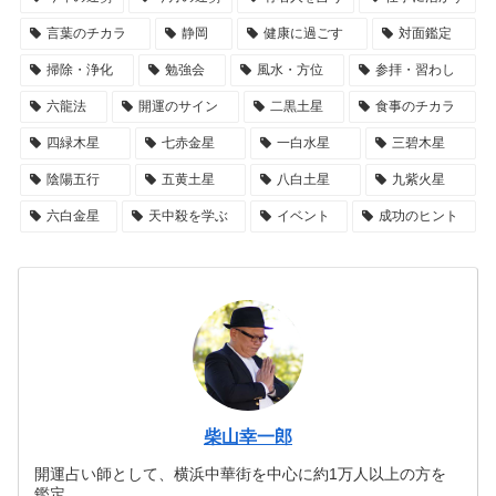
言葉のチカラ
静岡
健康に過ごす
対面鑑定
掃除・浄化
勉強会
風水・方位
参拝・習わし
六龍法
開運のサイン
二黒土星
食事のチカラ
四緑木星
七赤金星
一白水星
三碧木星
陰陽五行
五黄土星
八白土星
九紫火星
六白金星
天中殺を学ぶ
イベント
成功のヒント
柴山幸一郎
開運占い師として、横浜中華街を中心に約1万人以上の方を
鑑定。