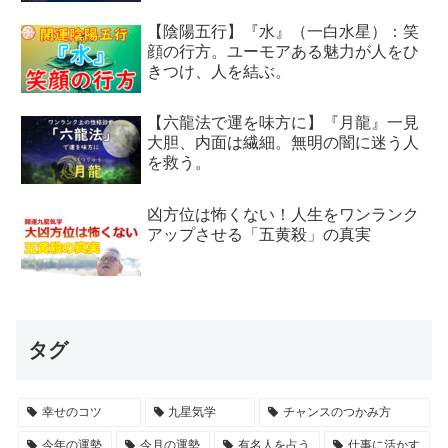
【陰陽五行】『水』（一白水星）：笑
顔の行方。ユーモアある魅力が人をひ
きつけ、人を結ぶ。
【六龍法で運を味方に】『月龍』一見
大胆、内面は繊細。無明の闇に迷う人
を救う。
凶方位は怖くない！人生をワンランク
アップさせる「五黄殺」の真実
タグ
幸せのコツ
九星気学
チャンスのつかみ方
今年の運勢
今月の運勢
有名人を占う
仕事に活かす