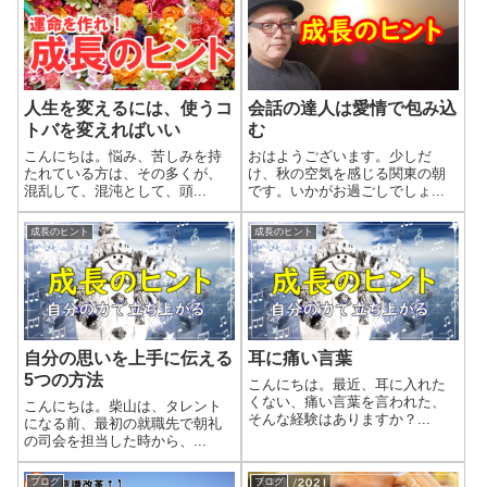
人生を変えるには、使うコ
会話の達人は愛情で包み込
トバを変えればいい
む
こんにちは。悩み、苦しみを持
おはようございます。少しだ
たれている方は、その多くが、
け、秋の空気を感じる関東の朝
混乱して、混沌として、頭...
です。いかがお過ごしでしょ...
成長のヒント
成長のヒント
自分の思いを上手に伝える
耳に痛い言葉
5つの方法
こんにちは。最近、耳に入れた
くない、痛い言葉を言われた、
こんにちは。柴山は、タレント
そんな経験はありますか？...
になる前、最初の就職先で朝礼
の司会を担当した時から、...
ブログ
ブログ