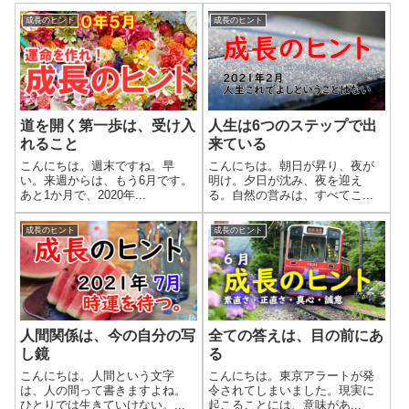
成長のヒント
成長のヒント
道を開く第一歩は、受け入
人生は6つのステップで出
れること
来ている
こんにちは。週末ですね。早
こんにちは。朝日が昇り、夜が
い。来週からは、もう6月です。
明け。夕日が沈み、夜を迎え
あと1か月で、2020年...
る。自然の営みは、すべてこ...
成長のヒント
成長のヒント
人間関係は、今の自分の写
全ての答えは、目の前にあ
し鏡
る
こんにちは。人間という文字
こんにちは。東京アラートが発
は、人の間って書きますよね。
令されてしまいました。現実に
ひとりでは生きていけない。...
起こることには、意味があ...