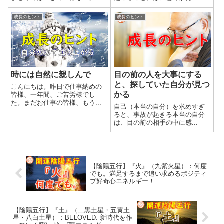
成長のヒント
成長のヒント
時には自然に親しんで
目の前の人を大事にする
と、探していた自分が見つ
こんにちは。昨日で仕事納めの
かる
皆様、一年間、ご苦労様でし
た。まだお仕事の皆様、もう...
自己（本当の自分）を求めすぎ
ると、事故が起きる本当の自分
は、目の前の相手の中に感...
【陰陽五行】『火』（九紫火星）：何度
でも。満足するまで追い求めるポジティ
ブ好奇心エネルギー！
【陰陽五行】『土』（二黒土星・五黄土
星・八白土星）：BELOVED. 新時代を作