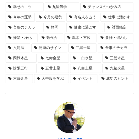
幸せのコツ
九星気学
チャンスのつかみ方
今年の運勢
今月の運勢
有名人を占う
仕事に活かす
言葉のチカラ
静岡
健康に過ごす
対面鑑定
掃除・浄化
勉強会
風水・方位
参拝・習わし
六龍法
開運のサイン
二黒土星
食事のチカラ
四緑木星
七赤金星
一白水星
三碧木星
陰陽五行
五黄土星
八白土星
九紫火星
六白金星
天中殺を学ぶ
イベント
成功のヒント