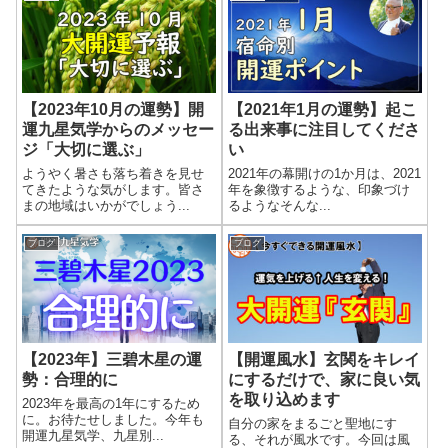
【2023年10月の運勢】開
【2021年1月の運勢】起こ
運九星気学からのメッセー
る出来事に注目してくださ
ジ「大切に選ぶ」
い
ようやく暑さも落ち着きを見せ
2021年の幕開けの1か月は、2021
てきたような気がします。皆さ
年を象徴するような、印象づけ
まの地域はいかがでしょう...
るようなそんな...
ブログ
ブログ
【2023年】三碧木星の運
【開運風水】玄関をキレイ
勢：合理的に
にするだけで、家に良い気
を取り込めます
2023年を最高の1年にするため
に。お待たせしました。今年も
自分の家をまるごと聖地にす
開運九星気学、九星別...
る、それが風水です。今回は風