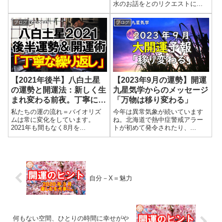
水のお話をとのリクエストに...
ブログ
ブログ
【2021年後半】八白土星
【2023年9月の運勢】開運
の運勢と開運法：新しく生
九星気学からのメッセージ
まれ変わる前夜。丁寧に続
「万物は移り変わる」
けていくことが新しい運命
私たちの運の流れ＝バイオリズ
今年は異常気象が続いています
の扉を開きます。
ムは常に変化をしています。
ね。北海道で熱中症警戒アラー
2021年も間もなく8月を...
トが初めて発令されたり、...
自分－X＝魅力
何もない空間、ひとりの時間に幸せがや