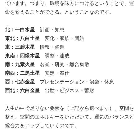
ています。つまり、環境を味方につけるということで、運
命を変えることができる、ということなのです。
北：一白水星
計画・知恵
東北：八白土星
変化・家族・団結
東：三碧木星
情報・躍進
東南：四緑木星
調整・達成
南：九紫火星
名誉・研究・離合集散
南西：二黒土星
安定・奉仕
西：七赤金星
プレゼンテーション・娯楽・休息
西北：六白金星
出世・ビジネス・蓄財
人生の中で足りない要素を（上記から選べます）、空間を
整え、空間のエネルギーをいただいて、運気のバランスと
総合力をアップしていくのです。