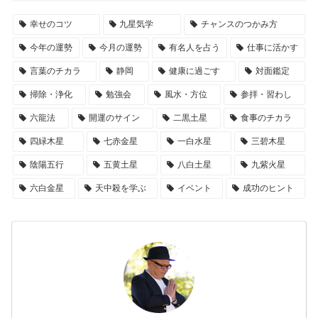
幸せのコツ
九星気学
チャンスのつかみ方
今年の運勢
今月の運勢
有名人を占う
仕事に活かす
言葉のチカラ
静岡
健康に過ごす
対面鑑定
掃除・浄化
勉強会
風水・方位
参拝・習わし
六龍法
開運のサイン
二黒土星
食事のチカラ
四緑木星
七赤金星
一白水星
三碧木星
陰陽五行
五黄土星
八白土星
九紫火星
六白金星
天中殺を学ぶ
イベント
成功のヒント