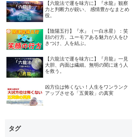
【六龍法で運を味方に】『水龍』観察
力と判断力が鋭い、 感情豊かなまとめ
役。
【陰陽五行】『水』（一白水星）：笑
顔の行方。ユーモアある魅力が人をひ
きつけ、人を結ぶ。
【六龍法で運を味方に】『月龍』一見
大胆、内面は繊細。無明の闇に迷う人
を救う。
凶方位は怖くない！人生をワンランク
アップさせる「五黄殺」の真実
タグ