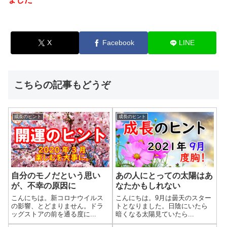
X
Facebook
LINE
こちらの記事もどうぞ
成長のヒント
成長のヒント
自分のモノだという思い
あの人にとっての太陽はあ
が、不幸の原因に
なたかもしれない
こんにちは。新コロナウイルス
こんにちは。9月は曇天のスター
の影響、とどまりません。ドラ
トとなりました。日陰にいたら
ッグストアの前を通る度に...
暗くなる太陽見ていたら...