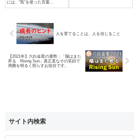
には、”気”を使った言葉...
人を育てることは、人を信じること
【2021年】六白金星の運勢：「陽はまた
昇る Rising Sun」真正直なその笑顔で
周囲を明るく照らすお役目です。
サイト内検索