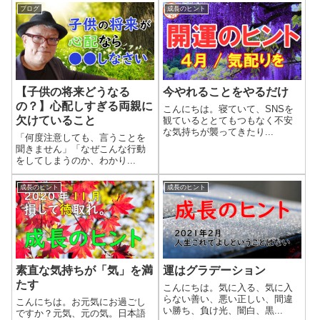
ブログ
成長のヒント
【子供の将来どうなる
今やれることをやるだけ
の？】心配しすぎる両親に
こんにちは。寝ていて、SNSを
欠けていること
観ているととてもつもなく不安
な気持ちが襲ってきたり...
「何度注意しても、言うことを
聞きません」「なぜこんな行動
をしてしまうのか、わかり...
成長のヒント
成長のヒント
素直な気持ちが「気」を満
運はグラデーション
たす
こんにちは。気に入る、気に入
らない善い、悪い正しい、間違
こんにちは。お元気にお過ごし
い勝ち、負け光、闇白、黒...
ですか？元気、元の気。日本語