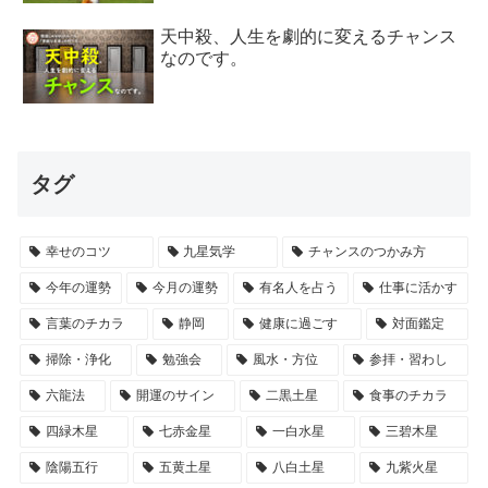
天中殺、人生を劇的に変えるチャンス
なのです。
タグ
幸せのコツ
九星気学
チャンスのつかみ方
今年の運勢
今月の運勢
有名人を占う
仕事に活かす
言葉のチカラ
静岡
健康に過ごす
対面鑑定
掃除・浄化
勉強会
風水・方位
参拝・習わし
六龍法
開運のサイン
二黒土星
食事のチカラ
四緑木星
七赤金星
一白水星
三碧木星
陰陽五行
五黄土星
八白土星
九紫火星