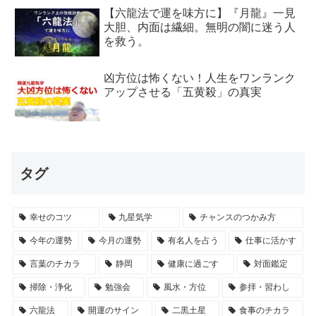
【六龍法で運を味方に】『月龍』一見
大胆、内面は繊細。無明の闇に迷う人
を救う。
凶方位は怖くない！人生をワンランク
アップさせる「五黄殺」の真実
タグ
幸せのコツ
九星気学
チャンスのつかみ方
今年の運勢
今月の運勢
有名人を占う
仕事に活かす
言葉のチカラ
静岡
健康に過ごす
対面鑑定
掃除・浄化
勉強会
風水・方位
参拝・習わし
六龍法
開運のサイン
二黒土星
食事のチカラ