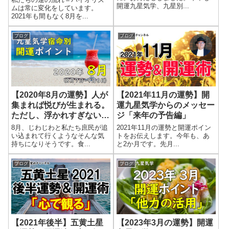
開運九星気学、九星別...
ムは常に変化をしています。
2021年も間もなく8月を...
ブログ
ブログ
【2020年8月の運勢】人が
【2021年11月の運勢】開
集まれば悦びが生まれる。
運九星気学からのメッセー
ただし、浮かれすぎないこ
ジ「来年の予告編」
とも大事。
8月、じわじわと私たち庶民が追
2021年11月の運勢と開運ポイン
い込まれて行くようなそんな気
トをお伝えします。今年も、あ
持ちになりそうです。食...
と2か月です。先月...
ブログ
ブログ
【2021年後半】五黄土星
【2023年3月の運勢】開運