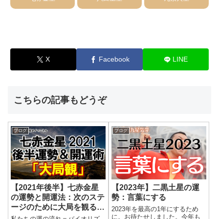
X
Facebook
LINE
こちらの記事もどうぞ
ブログ
ブログ
【2021年後半】七赤金星
【2023年】二黒土星の運
の運勢と開運法：次のステ
勢：言葉にする
ージのために大局を観る力
2023年を最高の1年にするため
を
に。お待たせしました。今年も
私たちの運の流れ＝バイオリズ