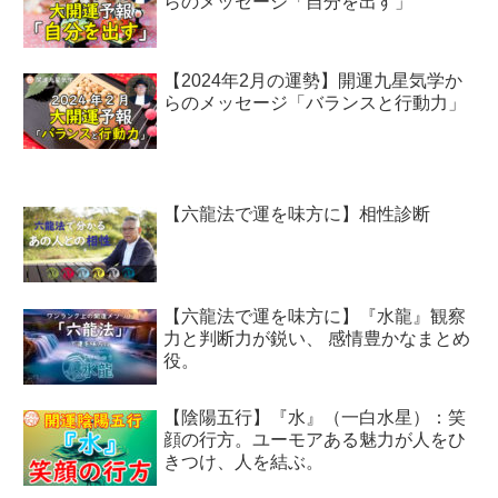
らのメッセージ「自分を出す」
【2024年2月の運勢】開運九星気学か
らのメッセージ「バランスと行動力」
【六龍法で運を味方に】相性診断
【六龍法で運を味方に】『水龍』観察
力と判断力が鋭い、 感情豊かなまとめ
役。
【陰陽五行】『水』（一白水星）：笑
顔の行方。ユーモアある魅力が人をひ
きつけ、人を結ぶ。