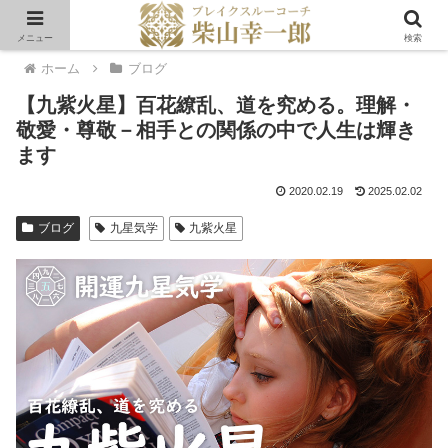
メニュー
検索
ホーム
ブログ
【九紫火星】百花繚乱、道を究める。理解・
敬愛・尊敬－相手との関係の中で人生は輝き
ます
2020.02.19
2025.02.02
ブログ
九星気学
九紫火星