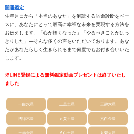
開運鑑定
生年月日から「本当のあなた」を解読する宿命診断をベー
スに、あなたにとって最高に幸福な未来を実現する方法を
お伝えします。「心が軽くなった」「やるべきことがはっ
きりした」―そんな多くの声をいただいております。あな
たがあなたらしく生きられるまで何度でもお付き合いいた
します。
※LINE登録による無料鑑定動画プレゼントは終了いたし
ました
一白水星
二黒土星
三碧木星
四緑木星
五黄土星
六白金星
七赤金星
八白土星
九紫火星