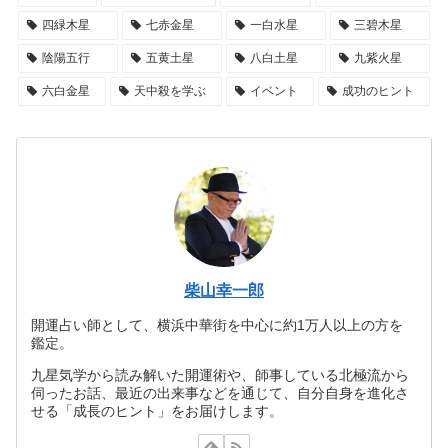
四緑木星
七赤金星
一白水星
三碧木星
陰陽五行
五黄土星
八白土星
九紫火星
六白金星
天中殺を学ぶ
イベント
成功のヒント
柴山幸一郎
開運占い師として、横浜中華街を中心に約1万人以上の方を
鑑定。
九星気学から読み解いた開運術や、師事している北極流から
伺ったお話、最近の出来事などを通じて、自分自身を進化さ
せる「成長のヒント」をお届けします。