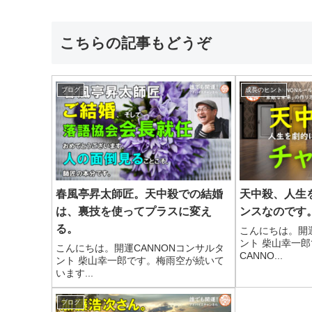
こちらの記事もどうぞ
ブログ
成長のヒント
春風亭昇太師匠。天中殺での結婚
天中殺、人生
は、裏技を使ってプラスに変え
ンスなのです
る。
こんにちは。開運
ント 柴山幸一
こんにちは。開運CANNONコンサルタ
CANNO...
ント 柴山幸一郎です。梅雨空が続いて
います...
ブログ