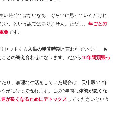
の良い時期ではないなあ」ぐらいに思っていただけれ
ない、という訳ではありません。ただし、
年ごとの
重要
です。
てリセットする
人生の精算時期
と言われています。も
たことの答え合わせ
になります。だから
10年間頑張っ
いたり、無理な生活をしていた場合は、天中殺の2年
う形になって現れます。この2年間に
体調が悪くな
ろ
運が良くなるためにデトックス
してくださいという