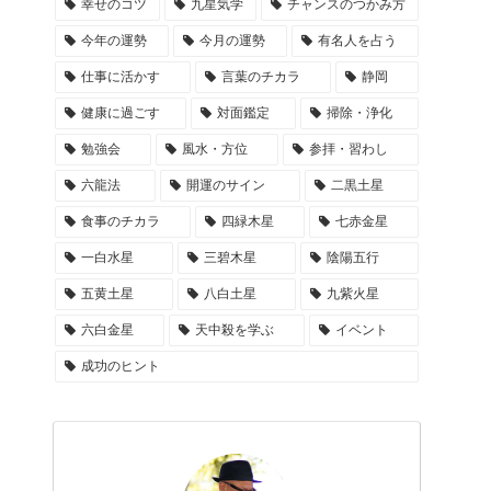
幸せのコツ
九星気学
チャンスのつかみ方
今年の運勢
今月の運勢
有名人を占う
仕事に活かす
言葉のチカラ
静岡
健康に過ごす
対面鑑定
掃除・浄化
勉強会
風水・方位
参拝・習わし
六龍法
開運のサイン
二黒土星
食事のチカラ
四緑木星
七赤金星
一白水星
三碧木星
陰陽五行
五黄土星
八白土星
九紫火星
六白金星
天中殺を学ぶ
イベント
成功のヒント