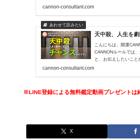
人間は、2つの行動...
cannon-consultant.com
天中殺、人生を劇
こんにちは。開運CAN
CANNONルールで
と、お伝えしたいこと
って出てくるときだとお.
cannon-consultant.com
※LINE登録による無料鑑定動画プレゼントは
X