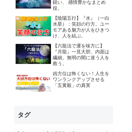
鋭い、 感情豊かなまとめ
役。
【陰陽五行】『水』（一白
水星）：笑顔の行方。ユー
モアある魅力が人をひきつ
け、人を結ぶ。
【六龍法で運を味方に】
『月龍』一見大胆、内面は
繊細。無明の闇に迷う人を
救う。
凶方位は怖くない！人生を
ワンランクアップさせる
「五黄殺」の真実
タグ