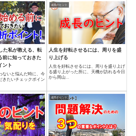
成長のヒント
職した私が教える、転
人生を好転させるには、周りを盛
る前に知っておきた
り上げる
イント
人生を好転させるには、周りを盛り上げ
る盛り上がった所に、天機が訪れる今日
わないと悩んだ時に、今
から岡山...
だきたいチェックポイン
成長のヒント