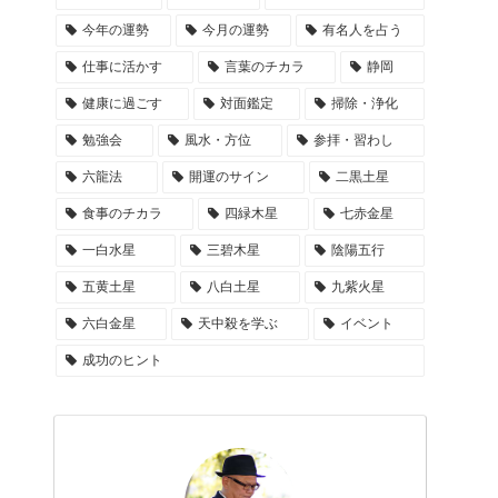
今年の運勢
今月の運勢
有名人を占う
仕事に活かす
言葉のチカラ
静岡
健康に過ごす
対面鑑定
掃除・浄化
勉強会
風水・方位
参拝・習わし
六龍法
開運のサイン
二黒土星
食事のチカラ
四緑木星
七赤金星
一白水星
三碧木星
陰陽五行
五黄土星
八白土星
九紫火星
六白金星
天中殺を学ぶ
イベント
成功のヒント