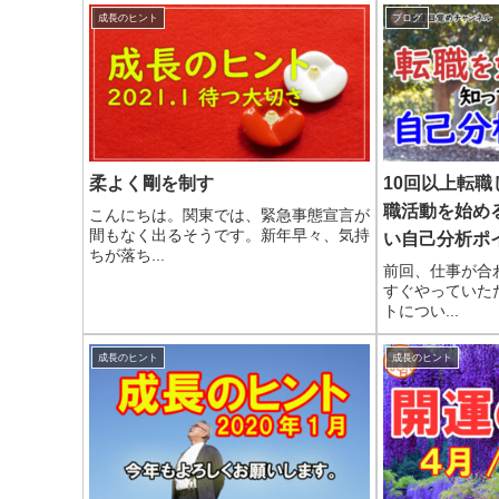
成長のヒント
ブログ
柔よく剛を制す
10回以上転
職活動を始め
こんにちは。関東では、緊急事態宣言が
間もなく出るそうです。新年早々、気持
い自己分析ポ
ちが落ち...
前回、仕事が合
すぐやっていた
トについ...
成長のヒント
成長のヒント