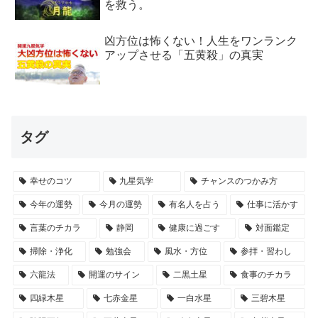
を救う。
凶方位は怖くない！人生をワンランク
アップさせる「五黄殺」の真実
タグ
幸せのコツ
九星気学
チャンスのつかみ方
今年の運勢
今月の運勢
有名人を占う
仕事に活かす
言葉のチカラ
静岡
健康に過ごす
対面鑑定
掃除・浄化
勉強会
風水・方位
参拝・習わし
六龍法
開運のサイン
二黒土星
食事のチカラ
四緑木星
七赤金星
一白水星
三碧木星