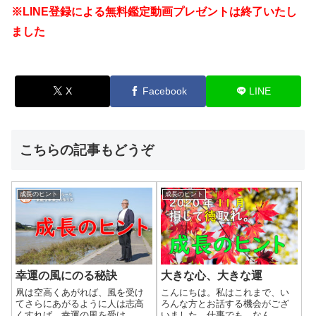
※LINE登録による無料鑑定動画プレゼントは終了いたし
ました
X
Facebook
LINE
こちらの記事もどうぞ
成長のヒント
成長のヒント
幸運の風にのる秘訣
大きな心、大きな運
凧は空高くあがれば、風を受け
こんにちは。私はこれまで、い
てさらにあがるように人は志高
ろんな方とお話する機会がござ
くすれば、幸運の風を受け...
いました。仕事でも、なん...