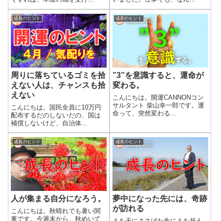
成長のヒント
成長のヒント
周りに落ちているゴミを拾
”3”を意識すると、運命が
えない人は、チャンスも拾
変わる。
えない
こんにちは。開運CANNONコン
サルタント 柴山幸一郎です。運
こんにちは。国民全員に10万円
命って、突然変わる...
配布するだのしないだの、国は
補償しないけど、自治体...
成長のヒント
成長のヒント
人が集まる自分になろう。
夢中になった先には、奇跡
が訪れる
こんにちは。秋晴れでも暑い関
東です。今週末から、秋めいて
Ａを天にささげた先にＡを超え