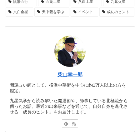
陰陽五行
五黄土星
八白土星
九紫火星
六白金星
天中殺を学ぶ
イベント
成功のヒント
柴山幸一郎
開運占い師として、横浜中華街を中心に約1万人以上の方を
鑑定。
九星気学から読み解いた開運術や、師事している北極流から
伺ったお話、最近の出来事などを通じて、自分自身を進化さ
せる「成長のヒント」をお届けします。