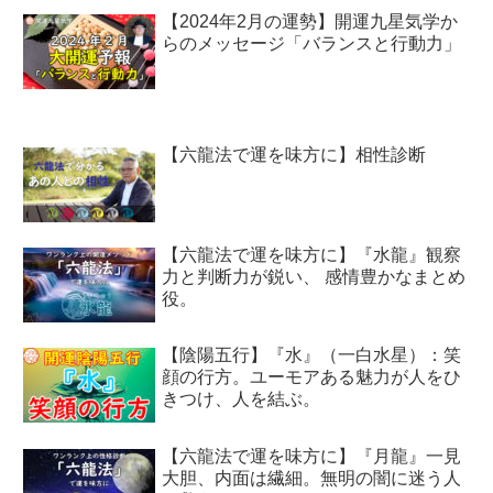
【2024年2月の運勢】開運九星気学か
らのメッセージ「バランスと行動力」
【六龍法で運を味方に】相性診断
【六龍法で運を味方に】『水龍』観察
力と判断力が鋭い、 感情豊かなまとめ
役。
【陰陽五行】『水』（一白水星）：笑
顔の行方。ユーモアある魅力が人をひ
きつけ、人を結ぶ。
【六龍法で運を味方に】『月龍』一見
大胆、内面は繊細。無明の闇に迷う人